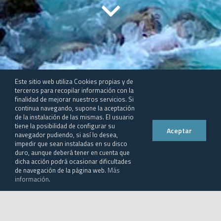
Este sitio web utiliza Cookies propias y de
terceros para recopilar información con la
finalidad de mejorar nuestros servicios. Si
continua navegando, supone la aceptación
de la instalación de las mismas. El usuario
tiene la posibilidad de configurar su
Aceptar
navegador pudiendo, si así lo desea,
Un Plan de Ordenación de los
impedir que sean instaladas en su disco
duro, aunque deberá tener en cuenta que
Recursos Naturales (PORN) es un
dicha acción podrá ocasionar dificultades
de navegación de la página web.
Más
instrumento de planeamiento
información
.
territorial recogido en el
ordenamiento jurídico español que