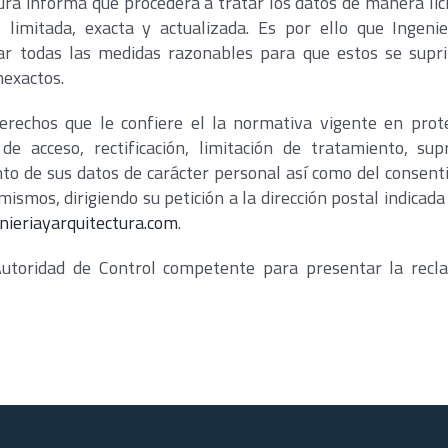
ura informa que procederá a tratar los datos de manera líci
 limitada, exacta y actualizada. Es por ello que Ingeni
 todas las medidas razonables para que estos se supri
nexactos.
erechos que le confiere el la normativa vigente en prot
de acceso, rectificación, limitación de tratamiento, sup
nto de sus datos de carácter personal así como del consen
mismos, dirigiendo su petición a la dirección postal indicada
ieriayarquitectura.com
.
 Autoridad de Control competente para presentar la recl