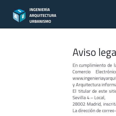
Skip
to
content
Aviso lega
En cumplimiento de la
Comercio Electróni
www.ingenieriayarquite
y Arquitectura informa
El titular de este si
Sevilla 4 – Local,
28002 Madrid, inscrita
La dirección de correo