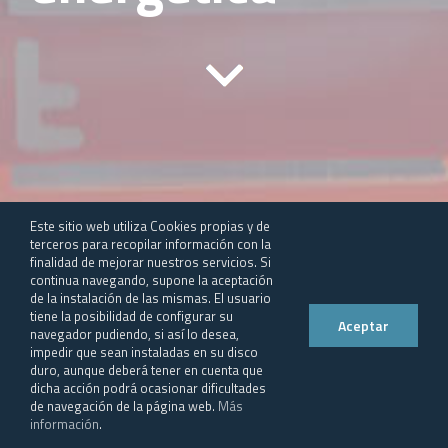
Este sitio web utiliza Cookies propias y de
terceros para recopilar información con la
finalidad de mejorar nuestros servicios. Si
continua navegando, supone la aceptación
de la instalación de las mismas. El usuario
tiene la posibilidad de configurar su
Aceptar
La auditoría energética es la
navegador pudiendo, si así lo desea,
impedir que sean instaladas en su disco
herramienta sobre la que se asientan
duro, aunque deberá tener en cuenta que
dicha acción podrá ocasionar dificultades
proyectos de arquitectura de un plan
de navegación de la página web.
Más
información
.
estructurado de ahorro energético en